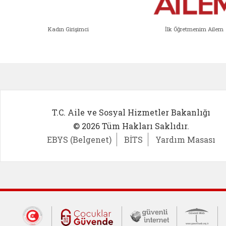
Kadın Girişimci
İlk Öğretmenim Ailem
Kadın Girişimci (yeni sekmede açıl
İlk Öğ
T.C. Aile ve Sosyal Hizmetler Bakanlığı
© 2026 Tüm Hakları Saklıdır.
EBYS (Belgenet)
BİTS
Yardım Masası
Dış Bağlantılar
Cumhurbaşkanlığı İletişim Merkezi (CİM
Çocuklar Güvende (yeni 
Güvenli İnte
Güv