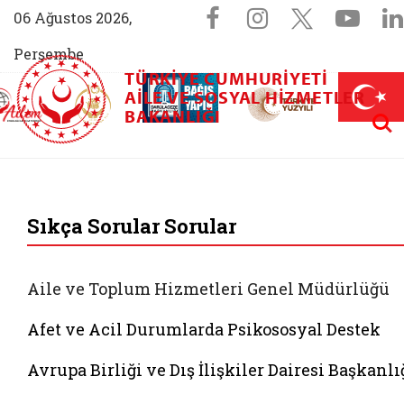
Sosyal Medya 
Facebook sayfam
Instagram s
X (Twit
You
06 Ağustos 2026,
Perşembe
TÜRKIYE CUMHURIYETI
AİLEM İletişim Merkezi (yeni sekmede açılır)
Aile ve Nüfus On Yılı (yeni sekmede açılır)
AILE VE SOSYAL HIZMETLER
Darülaceze bağış sayfası (yeni sekme
açılır)
 Aile (yeni sekmede açılır)
Aram
BAKANLIĞI
T.C. Aile ve Sosyal 
Sıkça Sorular Sorular
Aile ve Toplum Hizmetleri Genel Müdürlüğü
Afet ve Acil Durumlarda Psikososyal Destek
Avrupa Birliği ve Dış İlişkiler Dairesi Başkanlı