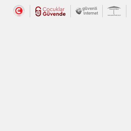
Dış Bağlantılar
Cumhurbaşkanlığı İletişim Merkezi (CİM
Çocuklar Güvende (yeni 
Güvenli İnte
Güv