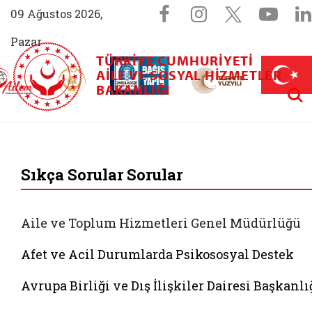
Sosyal Medya 
Facebook sayfam
Instagram s
X (Twit
You
09 Ağustos 2026,
Pazar
TÜRKIYE CUMHURIYETI
AİLEM İletişim Merkezi (yeni sekmede açılır)
Aile ve Nüfus On Yılı (yeni sekmede açılır)
AILE VE SOSYAL HIZMETLER
Darülaceze bağış sayfası (yeni sekme
açılır)
 Aile (yeni sekmede açılır)
Aram
BAKANLIĞI
T.C. Aile ve Sosyal 
Sıkça Sorular Sorular
Aile ve Toplum Hizmetleri Genel Müdürlüğü
Afet ve Acil Durumlarda Psikososyal Destek
Avrupa Birliği ve Dış İlişkiler Dairesi Başkanlı