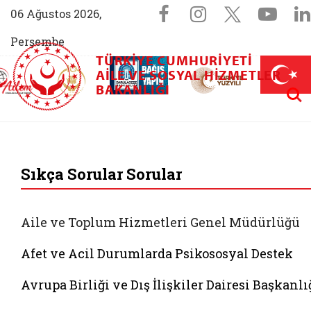
Sosyal Medya 
Facebook sayfam
Instagram s
X (Twit
You
06 Ağustos 2026,
Perşembe
TÜRKIYE CUMHURIYETI
AİLEM İletişim Merkezi (yeni sekmede açılır)
Aile ve Nüfus On Yılı (yeni sekmede açılır)
AILE VE SOSYAL HIZMETLER
Darülaceze bağış sayfası (yeni sekme
açılır)
 Aile (yeni sekmede açılır)
Aram
BAKANLIĞI
T.C. Aile ve Sosyal 
Sıkça Sorular Sorular
Aile ve Toplum Hizmetleri Genel Müdürlüğü
Afet ve Acil Durumlarda Psikososyal Destek
Avrupa Birliği ve Dış İlişkiler Dairesi Başkanlı