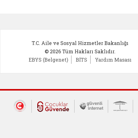
Kadın Girişimci (yeni sekmede açıl
İlk Öğ
T.C. Aile ve Sosyal Hizmetler Bakanlığı
© 2026 Tüm Hakları Saklıdır.
EBYS (Belgenet)
BİTS
Yardım Masası
Dış Bağlantılar
Cumhurbaşkanlığı İletişim Merkezi (CİM
Çocuklar Güvende (yeni 
Güvenli İnte
Güv