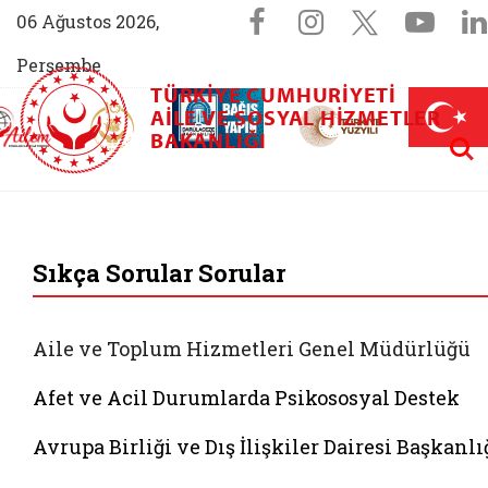
Sosyal Medya 
Facebook sayfam
Instagram s
X (Twit
You
06 Ağustos 2026,
Perşembe
TÜRKIYE CUMHURIYETI
AİLEM İletişim Merkezi (yeni sekmede açılır)
Aile ve Nüfus On Yılı (yeni sekmede açılır)
AILE VE SOSYAL HIZMETLER
Darülaceze bağış sayfası (yeni sekme
açılır)
 Aile (yeni sekmede açılır)
Aram
BAKANLIĞI
T.C. Aile ve Sosyal 
Sıkça Sorular Sorular
Aile ve Toplum Hizmetleri Genel Müdürlüğü
Afet ve Acil Durumlarda Psikososyal Destek
Avrupa Birliği ve Dış İlişkiler Dairesi Başkanlı