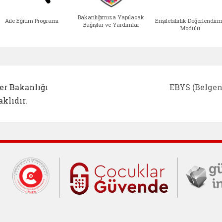
Bakanlığımıza Yapılacak
Aile Eğitim Programı
Erişilebilirlik Değerlendir
Bağışlar ve Yardımlar
Modülü
e açılır)
enim Ailem (yeni sekmede açılır)
Aile Eğitim Programı (yeni sekmede açılır
Bakanlığımıza Yapılacak 
Erişile
er Bakanlığı
EBYS (Belgen
klıdır.
Cumhurbaşkanlığı İletişim Merkezi (C
Çocuklar Gü