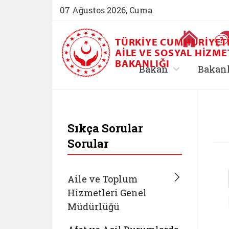
07 Ağustos 2026, Cuma
Ana Sayfa
TÜRKIYE CUMHURIYET
AILE VE SOSYAL HIZME
BAKANLIĞI
, alt menü içe
Bakan
Bakan
T.C. Aile ve Sosyal 
Sıkça Sorular
Sorular
Aile ve Toplum
Hizmetleri Genel
Müdürlüğü