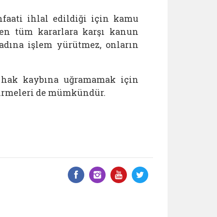
aati ihlal edildiği için kamu
en tüm kararlara karşı kanun
adına işlem yürütmez, onların
 hak kaybına uğramamak için
ttirmeleri de mümkündür.
Facebook üzerinde paylaş
Instagram'da paylaş
YouTube üzerinde
Twitter üzeri