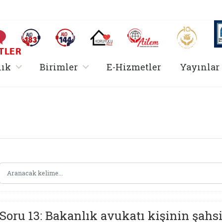
AİLEM İletişim Merkezi
Aile ve 
Sıkça Sorulan Sorular
Alo 183 (yeni sekmede açılır)
Alo 144 (yeni sekmede açılır)
Koruyucu Aile (yeni sekmede açılır)
I
TLER
rir
, alt menü içerir
, alt menü içerir
lık
Birimler
E-Hizmetler
Yayınlar
Hizmetler Bakanlığı 
Soru 13: Bakanlık avukatı kişinin şahs