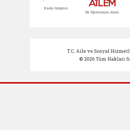
Kadın Girişimci
İlk Öğretmenim Ailem
Kadın Girişimci (yeni sekmed
İlk Öğretm
T.C. Aile ve Sosyal Hizmetl
© 2026 Tüm Hakları Sa
Dış Bağlantılar