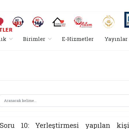
AİLEM İletişim Merkezi
Aile ve 
Sıkça Sorulan Sorular
Alo 183 (yeni sekmede açılır)
Alo 144 (yeni sekmede açılır)
Koruyucu Aile (yeni sekmede açılır)
I
TLER
rir
, alt menü içerir
, alt menü içerir
lık
Birimler
E-Hizmetler
Yayınlar
 Hizmetler Bakanlığ
Soru 10: Yerleştirmesi yapılan kiş