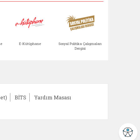
Aile Çocuk Derg
me
E-Kütüphane
Sosyal Politika Çalışmaları
Dergisi
)
Bağışlar ve Yardımlar (yeni sekmede açılır)
bilirlik Değerlendirme Modülü (yeni sekmede açıl
E-Kütüphane (yeni sekmede açılır)
Sosyal Politika Çalış
Ail
et)
BİTS
Yardım Masası