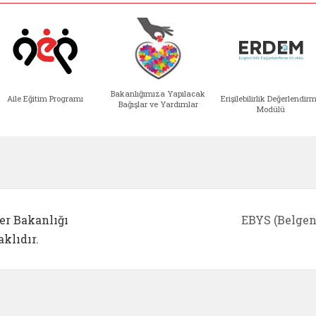
Bakanlığımıza Yapılacak
Aile Eğitim Programı
Erişilebilirlik Değerlendir
Bağışlar ve Yardımlar
Modülü
e açılır)
enim Ailem (yeni sekmede açılır)
Aile Eğitim Programı (yeni sekmede açılır
Bakanlığımıza Yapılacak 
Erişile
er Bakanlığı
EBYS (Belgen
klıdır.