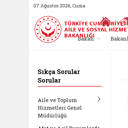
07 Ağustos 2026, Cuma
Ana Sayfa
TÜRKIYE CUMHURIYET
AILE VE SOSYAL HIZME
BAKANLIĞI
, alt menü içe
Bakan
Bakan
T.C. Aile ve Sosyal
Sıkça Sorular
Sorular
Aile ve Toplum
Hizmetleri Genel
Müdürlüğü