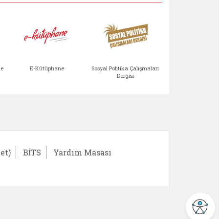
Aile Çocuk Derg
me
E-Kütüphane
Sosyal Politika Çalışmaları
Dergisi
)
Bağışlar ve Yardımlar (yeni sekmede açılır)
bilirlik Değerlendirme Modülü (yeni sekmede açıl
E-Kütüphane (yeni sekmede açılır)
Sosyal Politika Çalış
Ail
et)
BİTS
Yardım Masası