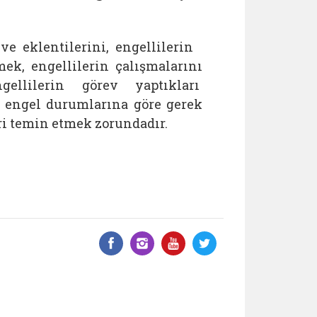
e eklentilerini, engellilerin
 engellilerin çalışmalarını
engellilerin görev yaptıkları
n engel durumlarına göre gerek
ri temin etmek zorundadır.
Facebook üzerinde paylaş
Instagram'da paylaş
YouTube üzerinde
Twitter üzeri