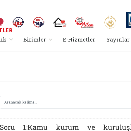
AİLEM İletişim Merkezi
Aile ve 
Sıkça Sorulan Sorular
Alo 183 (yeni sekmede açılır)
Alo 144 (yeni sekmede açılır)
Koruyucu Aile (yeni sekmede açılır)
I
TLER
rir
, alt menü içerir
, alt menü içerir
lık
Birimler
E-Hizmetler
Yayınlar
Hizmetler Bakanlığı 
Soru 1:Kamu kurum ve kuruluşlar