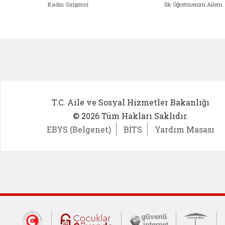
Kadın Girişimci
İlk Öğretmenim Ailem
Kadın Girişimci (yeni sekmede açıl
İlk Öğ
T.C. Aile ve Sosyal Hizmetler Bakanlığı
© 2026 Tüm Hakları Saklıdır.
EBYS (Belgenet)
BİTS
Yardım Masası
Dış Bağlantılar
Cumhurbaşkanlığı İletişim Merkezi (CİM
Çocuklar Güvende (yeni 
Güvenli İnte
Güv