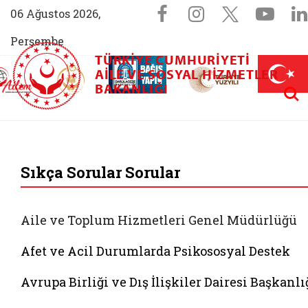
Sosyal Medya 
Facebook sayfam
Instagram s
X (Twit
You
06 Ağustos 2026,
Perşembe
TÜRKIYE CUMHURIYETI
AİLEM İletişim Merkezi (yeni sekmede açılır)
Aile ve Nüfus On Yılı (yeni sekmede açılır)
AILE VE SOSYAL HIZMETLER
Darülaceze bağış sayfası (yeni sekme
açılır)
 Aile (yeni sekmede açılır)
Aram
BAKANLIĞI
T.C. Aile ve Sosyal 
Sıkça Sorular Sorular
Aile ve Toplum Hizmetleri Genel Müdürlüğü
Afet ve Acil Durumlarda Psikososyal Destek
Avrupa Birliği ve Dış İlişkiler Dairesi Başkanlı