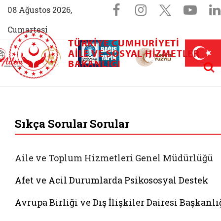
Sosyal Medya 
Facebook sayfam
Instagram s
X (Twit
You
08 Ağustos 2026,
Cumartesi
TÜRKIYE CUMHURIYETI
AİLEM İletişim Merkezi (yeni sekmede açılır)
Aile ve Nüfus On Yılı (yeni sekmede açılır)
AILE VE SOSYAL HIZMETLER
Darülaceze bağış sayfası (yeni sekme
açılır)
 Aile (yeni sekmede açılır)
Aram
BAKANLIĞI
T.C. Aile ve Sosyal 
Sıkça Sorular Sorular
Aile ve Toplum Hizmetleri Genel Müdürlüğü
Afet ve Acil Durumlarda Psikososyal Destek
Avrupa Birliği ve Dış İlişkiler Dairesi Başkanlı