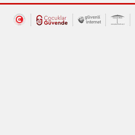
Dış Bağlantılar
Cumhurbaşkanlığı İletişim Merkezi (CİM
Çocuklar Güvende (yeni 
Güvenli İnte
Güv