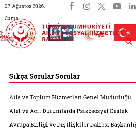
Sosyal Medya 
Facebook sayfam
Instagram s
X (Twit
You
07 Ağustos 2026,
Cuma
TÜRKIYE CUMHURIYETI
AİLEM İletişim Merkezi (yeni sekmede açılır)
Aile ve Nüfus On Yılı (yeni sekmede açılır)
AILE VE SOSYAL HIZMETLER
Darülaceze bağış sayfası (yeni sekme
açılır)
 Aile (yeni sekmede açılır)
Aram
BAKANLIĞI
T.C. Aile ve Sosyal 
Sıkça Sorular Sorular
Aile ve Toplum Hizmetleri Genel Müdürlüğü
Afet ve Acil Durumlarda Psikososyal Destek
Avrupa Birliği ve Dış İlişkiler Dairesi Başkanlı