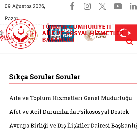
Sosyal Medya 
Facebook sayfam
Instagram s
X (Twit
You
09 Ağustos 2026,
Pazar
TÜRKIYE CUMHURIYETI
AİLEM İletişim Merkezi (yeni sekmede açılır)
Aile ve Nüfus On Yılı (yeni sekmede açılır)
AILE VE SOSYAL HIZMETLER
Darülaceze bağış sayfası (yeni sekme
açılır)
 Aile (yeni sekmede açılır)
Aram
BAKANLIĞI
T.C. Aile ve Sosyal 
Sıkça Sorular Sorular
Aile ve Toplum Hizmetleri Genel Müdürlüğü
Afet ve Acil Durumlarda Psikososyal Destek
Avrupa Birliği ve Dış İlişkiler Dairesi Başkanlı