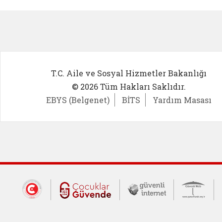
Kadın Girişimci (yeni sekmede açıl
İlk Öğ
T.C. Aile ve Sosyal Hizmetler Bakanlığı
© 2026 Tüm Hakları Saklıdır.
EBYS (Belgenet)
BİTS
Yardım Masası
Dış Bağlantılar
Cumhurbaşkanlığı İletişim Merkezi (CİM
Çocuklar Güvende (yeni 
Güvenli İnte
Güv