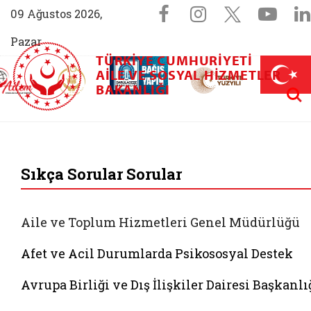
Sosyal Medya 
Facebook sayfam
Instagram s
X (Twit
You
09 Ağustos 2026,
Pazar
TÜRKIYE CUMHURIYETI
AİLEM İletişim Merkezi (yeni sekmede açılır)
Aile ve Nüfus On Yılı (yeni sekmede açılır)
AILE VE SOSYAL HIZMETLER
Darülaceze bağış sayfası (yeni sekme
açılır)
 Aile (yeni sekmede açılır)
Aram
BAKANLIĞI
T.C. Aile ve Sosyal 
Sıkça Sorular Sorular
Aile ve Toplum Hizmetleri Genel Müdürlüğü
Afet ve Acil Durumlarda Psikososyal Destek
Avrupa Birliği ve Dış İlişkiler Dairesi Başkanlı