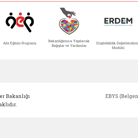
Bakanlığımıza Yapılacak
Aile Eğitim Programı
Erişilebilirlik Değerlendir
Bağışlar ve Yardımlar
Modülü
e açılır)
enim Ailem (yeni sekmede açılır)
Aile Eğitim Programı (yeni sekmede açılır
Bakanlığımıza Yapılacak 
Erişile
er Bakanlığı
EBYS (Belgen
klıdır.