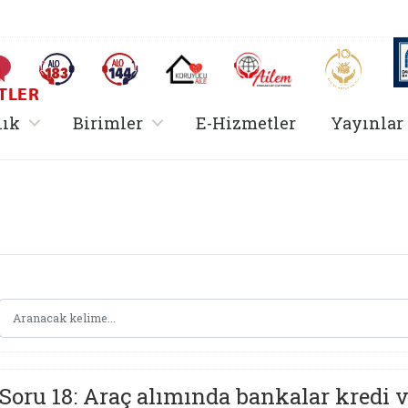
AİLEM İletişim Merkezi
Aile ve 
Sıkça Sorulan Sorular
Alo 183 (yeni sekmede açılır)
Alo 144 (yeni sekmede açılır)
Koruyucu Aile (yeni sekmede açılır)
I
TLER
rir
, alt menü içerir
, alt menü içerir
lık
Birimler
E-Hizmetler
Yayınlar
 Hizmetler Bakanlığı
Soru 18: Araç alımında bankalar kredi 