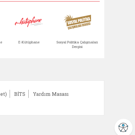
Aile Çocuk Derg
me
E-Kütüphane
Sosyal Politika Çalışmaları
Dergisi
)
Bağışlar ve Yardımlar (yeni sekmede açılır)
bilirlik Değerlendirme Modülü (yeni sekmede açıl
E-Kütüphane (yeni sekmede açılır)
Sosyal Politika Çalış
Ail
et)
BİTS
Yardım Masası