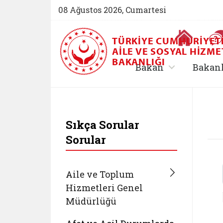
08 Ağustos 2026, Cumartesi
Ana Sayfa
TÜRKIYE CUMHURIYET
AILE VE SOSYAL HIZME
BAKANLIĞI
, alt menü içe
Bakan
Bakan
T.C. Aile ve Sosyal
Sıkça Sorular
Sorular
Aile ve Toplum
Hizmetleri Genel
Müdürlüğü