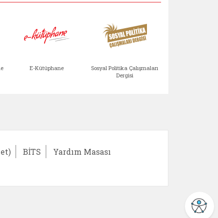
Aile Çocuk Derg
me
E-Kütüphane
Sosyal Politika Çalışmaları
Dergisi
)
Bağışlar ve Yardımlar (yeni sekmede açılır)
bilirlik Değerlendirme Modülü (yeni sekmede açıl
E-Kütüphane (yeni sekmede açılır)
Sosyal Politika Çalış
Ail
et)
BİTS
Yardım Masası