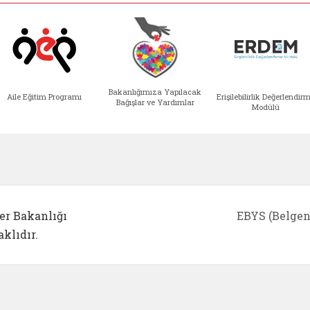
Bakanlığımıza Yapılacak
Aile Eğitim Programı
Erişilebilirlik Değerlendir
Bağışlar ve Yardımlar
Modülü
e açılır)
enim Ailem (yeni sekmede açılır)
Aile Eğitim Programı (yeni sekmede açılır
Bakanlığımıza Yapılacak 
Erişile
er Bakanlığı
EBYS (Belgen
klıdır.