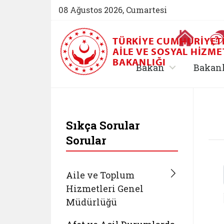
08 Ağustos 2026, Cumartesi
Ana Sayfa
TÜRKIYE CUMHURIYET
AILE VE SOSYAL HIZME
BAKANLIĞI
, alt menü içe
Bakan
Bakan
T.C. Aile ve Sosyal 
Sıkça Sorular
Sorular
Aile ve Toplum
Hizmetleri Genel
Müdürlüğü