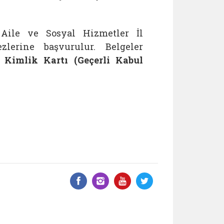
e Aile ve Sosyal Hizmetler İl
lerine başvurulur. Belgeler
i Kimlik Kartı (Geçerli Kabul
Facebook üzerinde paylaş
Instagram'da paylaş
YouTube üzerinde
Twitter üzeri