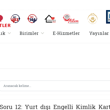
AİLEM İletişim Merkezi
Aile ve 
Sıkça Sorulan Sorular
Alo 183 (yeni sekmede açılır)
Alo 144 (yeni sekmede açılır)
Koruyucu Aile (yeni sekmede açılır)
I
TLER
rir
, alt menü içerir
, alt menü içerir
lık
Birimler
E-Hizmetler
Yayınlar
Hizmetler Bakanlığı |
Soru 12: Yurt dışı Engelli Kimlik Kar