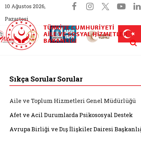
Sosyal Medya 
Facebook sayfam
Instagram s
X (Twit
You
10 Ağustos 2026,
Pazartesi
TÜRKIYE CUMHURIYETI
AİLEM İletişim Merkezi (yeni sekmede açılır)
Aile ve Nüfus On Yılı (yeni sekmede açılır)
AILE VE SOSYAL HIZMETLER
Darülaceze bağış sayfası (yeni sekme
açılır)
 Aile (yeni sekmede açılır)
Aram
BAKANLIĞI
T.C. Aile ve Sosyal 
Sıkça Sorular Sorular
Aile ve Toplum Hizmetleri Genel Müdürlüğü
Afet ve Acil Durumlarda Psikososyal Destek
Avrupa Birliği ve Dış İlişkiler Dairesi Başkanlı