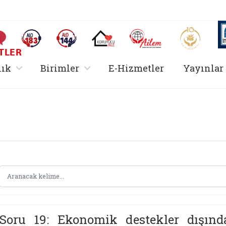
AİLEM İletişim Merkezi
Aile ve 
Sıkça Sorulan Sorular
Alo 183 (yeni sekmede açılır)
Alo 144 (yeni sekmede açılır)
Koruyucu Aile (yeni sekmede açılır)
I
TLER
rir
, alt menü içerir
, alt menü içerir
lık
Birimler
E-Hizmetler
Yayınlar
Hizmetler Bakanlığı 
Soru 19: Ekonomik destekler dışınd