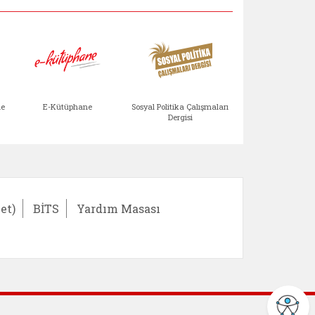
Aile Çocuk Derg
me
E-Kütüphane
Sosyal Politika Çalışmaları
Dergisi
)
Bağışlar ve Yardımlar (yeni sekmede açılır)
bilirlik Değerlendirme Modülü (yeni sekmede açıl
E-Kütüphane (yeni sekmede açılır)
Sosyal Politika Çalış
Ail
et)
BİTS
Yardım Masası