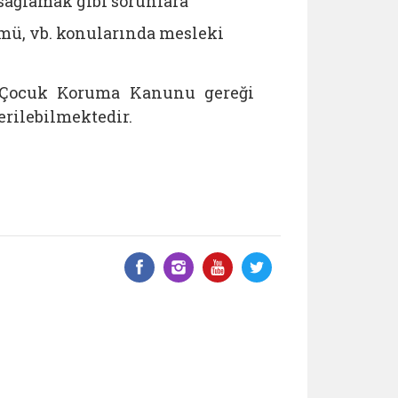
 sağlamak gibi sorunlara
mü, vb. konularında mesleki
ı Çocuk Koruma Kanunu gereği
erilebilmektedir.
Facebook üzerinde paylaş
Instagram'da paylaş
YouTube üzerinde
Twitter üzeri