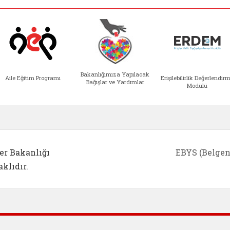
Bakanlığımıza Yapılacak
Aile Eğitim Programı
Erişilebilirlik Değerlendir
Bağışlar ve Yardımlar
Modülü
e açılır)
enim Ailem (yeni sekmede açılır)
Aile Eğitim Programı (yeni sekmede açılır
Bakanlığımıza Yapılacak 
Erişile
er Bakanlığı
EBYS (Belgen
klıdır.