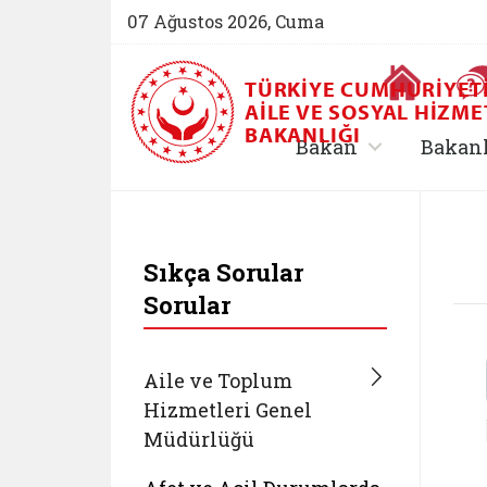
07 Ağustos 2026, Cuma
Ana Sayfa
TÜRKIYE CUMHURIYET
AILE VE SOSYAL HIZME
BAKANLIĞI
, alt menü içe
Bakan
Bakan
T.C. Aile ve Sosyal 
Sıkça Sorular
Sorular
Aile ve Toplum
Hizmetleri Genel
Müdürlüğü