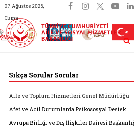
Sosyal Medya 
Facebook sayfam
Instagram s
X (Twit
You
07 Ağustos 2026,
Cuma
TÜRKIYE CUMHURIYETI
AİLEM İletişim Merkezi (yeni sekmede açılır)
Aile ve Nüfus On Yılı (yeni sekmede açılır)
AILE VE SOSYAL HIZMETLER
Darülaceze bağış sayfası (yeni sekme
açılır)
 Aile (yeni sekmede açılır)
Aram
BAKANLIĞI
T.C. Aile ve Sosyal 
Sıkça Sorular Sorular
Aile ve Toplum Hizmetleri Genel Müdürlüğü
Afet ve Acil Durumlarda Psikososyal Destek
Avrupa Birliği ve Dış İlişkiler Dairesi Başkanlı