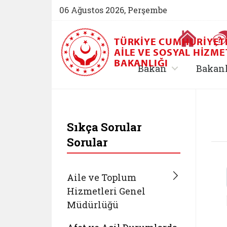
06 Ağustos 2026, Perşembe
Ana Sayfa
TÜRKIYE CUMHURIYET
AILE VE SOSYAL HIZME
BAKANLIĞI
, alt menü içe
Bakan
Bakan
T.C. Aile ve Sosyal 
Sıkça Sorular
Sorular
Aile ve Toplum
Hizmetleri Genel
Müdürlüğü