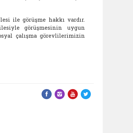
lesi ile görüşme hakkı vardır.
ilesiyle görüşmesinin uygun
syal çalışma görevlilerimizin
Facebook üzerinde paylaş
Instagram'da paylaş
YouTube üzerinde
Twitter üzeri