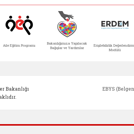
Bakanlığımıza Yapılacak
Aile Eğitim Programı
Erişilebilirlik Değerlendir
Bağışlar ve Yardımlar
Modülü
e açılır)
enim Ailem (yeni sekmede açılır)
Aile Eğitim Programı (yeni sekmede açılır
Bakanlığımıza Yapılacak 
Erişile
er Bakanlığı
EBYS (Belgen
klıdır.