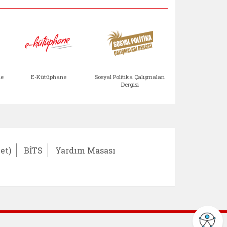
Aile Çocuk Derg
me
E-Kütüphane
Sosyal Politika Çalışmaları
Dergisi
)
Bağışlar ve Yardımlar (yeni sekmede açılır)
bilirlik Değerlendirme Modülü (yeni sekmede açıl
E-Kütüphane (yeni sekmede açılır)
Sosyal Politika Çalış
Ail
et)
BİTS
Yardım Masası