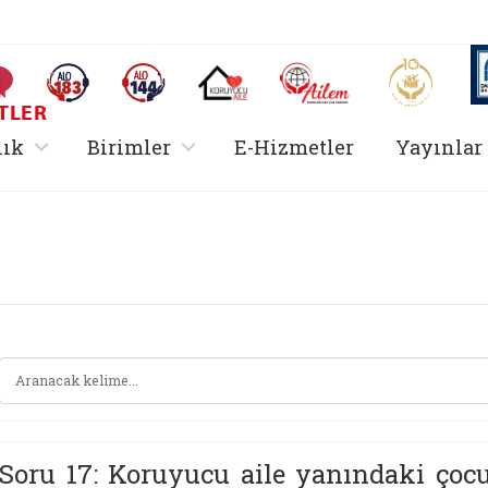
AİLEM İletişim Merkezi
Aile ve 
Sıkça Sorulan Sorular
Alo 183 (yeni sekmede açılır)
Alo 144 (yeni sekmede açılır)
Koruyucu Aile (yeni sekmede açılır)
I
TLER
rir
, alt menü içerir
, alt menü içerir
lık
Birimler
E-Hizmetler
Yayınlar
Hizmetler Bakanlığı 
Soru 17: Koruyucu aile yanındaki çocuk