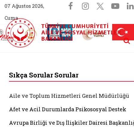
Sosyal Medya 
Facebook sayfam
Instagram s
X (Twit
You
07 Ağustos 2026,
Cuma
TÜRKIYE CUMHURIYETI
AİLEM İletişim Merkezi (yeni sekmede açılır)
Aile ve Nüfus On Yılı (yeni sekmede açılır)
AILE VE SOSYAL HIZMETLER
Darülaceze bağış sayfası (yeni sekme
açılır)
 Aile (yeni sekmede açılır)
Aram
BAKANLIĞI
T.C. Aile ve Sosyal 
Sıkça Sorular Sorular
Aile ve Toplum Hizmetleri Genel Müdürlüğü
Afet ve Acil Durumlarda Psikososyal Destek
Avrupa Birliği ve Dış İlişkiler Dairesi Başkanlı