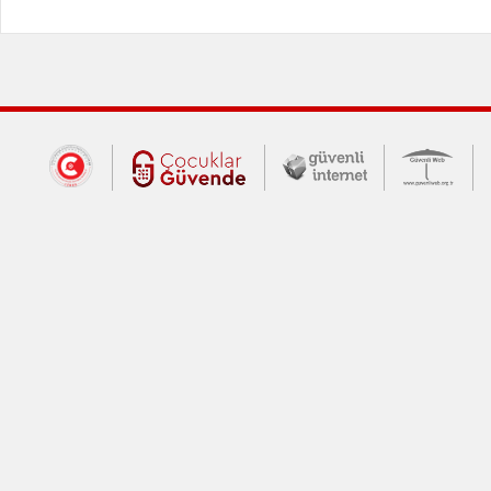
Dış Bağlantılar
Cumhurbaşkanlığı İletişim Merkezi (CİM
Çocuklar Güvende (yeni 
Güvenli İnte
Güv