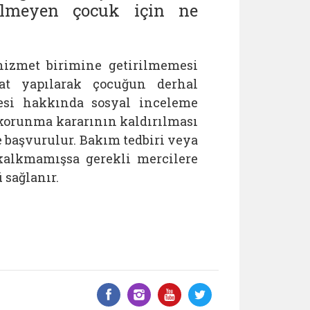
ilmeyen çocuk için ne
hizmet birimine getirilmemesi
igat yapılarak çocuğun derhal
lesi hakkında sosyal inceleme
a korunma kararının kaldırılması
başvurulur. Bakım tedbiri veya
kalkmamışsa gerekli mercilere
 sağlanır.
Facebook üzerinde paylaş
Instagram'da paylaş
YouTube üzerinde
Twitter üzeri