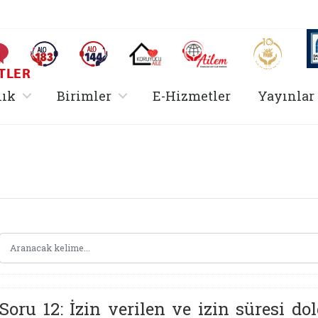
AİLEM İletişim Merkezi
Aile ve 
Sıkça Sorulan Sorular
Alo 183 (yeni sekmede açılır)
Alo 144 (yeni sekmede açılır)
Koruyucu Aile (yeni sekmede açılır)
I
TLER
rir
, alt menü içerir
, alt menü içerir
lık
Birimler
E-Hizmetler
Yayınlar
Hizmetler Bakanlığı 
Soru 12: İzin verilen ve izin süresi d