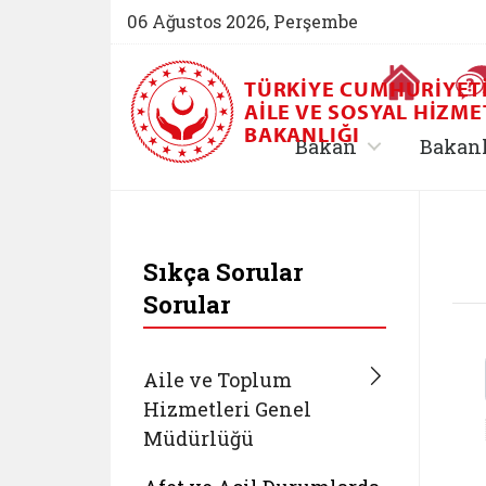
06 Ağustos 2026, Perşembe
Ana Sayfa
TÜRKIYE CUMHURIYET
AILE VE SOSYAL HIZME
BAKANLIĞI
, alt menü içe
Bakan
Bakan
T.C. Aile ve Sosyal 
Sıkça Sorular
Sorular
Aile ve Toplum
Hizmetleri Genel
Müdürlüğü