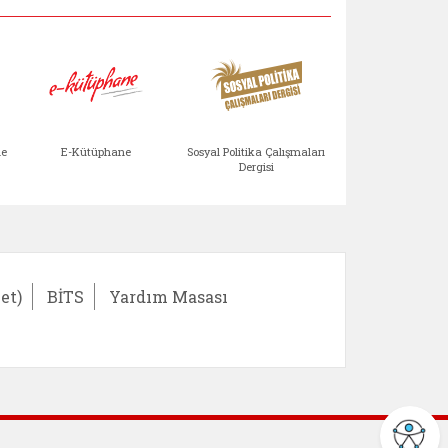
Aile Çocuk Derg
me
E-Kütüphane
Sosyal Politika Çalışmaları
Dergisi
)
Bağışlar ve Yardımlar (yeni sekmede açılır)
bilirlik Değerlendirme Modülü (yeni sekmede açıl
E-Kütüphane (yeni sekmede açılır)
Sosyal Politika Çalış
Ail
et)
BİTS
Yardım Masası