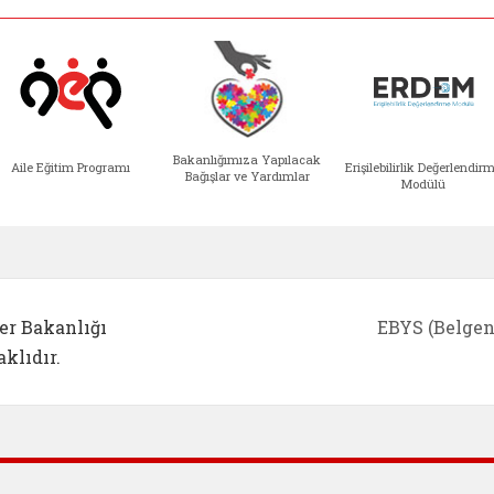
Bakanlığımıza Yapılacak
Aile Eğitim Programı
Erişilebilirlik Değerlendir
Bağışlar ve Yardımlar
Modülü
e açılır)
enim Ailem (yeni sekmede açılır)
Aile Eğitim Programı (yeni sekmede açılır
Bakanlığımıza Yapılacak 
Erişile
er Bakanlığı
EBYS (Belgen
klıdır.