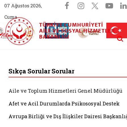
Sosyal Medya 
Facebook sayfam
Instagram s
X (Twit
You
07 Ağustos 2026,
Cuma
TÜRKIYE CUMHURIYETI
AİLEM İletişim Merkezi (yeni sekmede açılır)
Aile ve Nüfus On Yılı (yeni sekmede açılır)
AILE VE SOSYAL HIZMETLER
Darülaceze bağış sayfası (yeni sekme
açılır)
 Aile (yeni sekmede açılır)
Aram
BAKANLIĞI
T.C. Aile ve Sosyal 
Sıkça Sorular Sorular
Aile ve Toplum Hizmetleri Genel Müdürlüğü
Afet ve Acil Durumlarda Psikososyal Destek
Avrupa Birliği ve Dış İlişkiler Dairesi Başkanlı