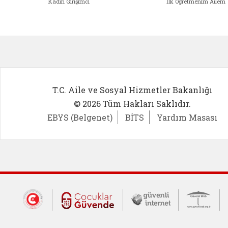
Kadın Girişimci
İlk Öğretmenim Ailem
Kadın Girişimci (yeni sekmede açıl
İlk Öğ
T.C. Aile ve Sosyal Hizmetler Bakanlığı
© 2026 Tüm Hakları Saklıdır.
EBYS (Belgenet)
BİTS
Yardım Masası
Dış Bağlantılar
Cumhurbaşkanlığı İletişim Merkezi (CİM
Çocuklar Güvende (yeni 
Güvenli İnte
Güv