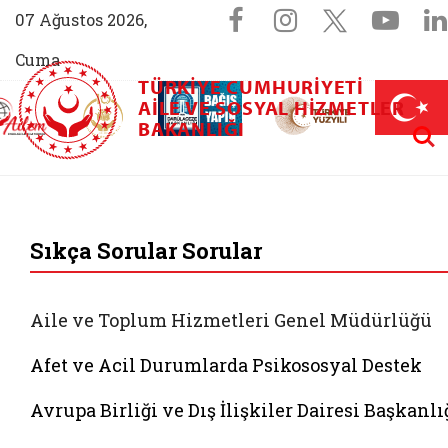
Sosyal Medya 
Facebook sayfam
Instagram s
X (Twit
You
07 Ağustos 2026,
Cuma
TÜRKIYE CUMHURIYETI
AİLEM İletişim Merkezi (yeni sekmede açılır)
Aile ve Nüfus On Yılı (yeni sekmede açılır)
AILE VE SOSYAL HIZMETLER
Darülaceze bağış sayfası (yeni sekme
açılır)
 Aile (yeni sekmede açılır)
Aram
BAKANLIĞI
T.C. Aile ve Sosyal 
Sıkça Sorular Sorular
Aile ve Toplum Hizmetleri Genel Müdürlüğü
Afet ve Acil Durumlarda Psikososyal Destek
Avrupa Birliği ve Dış İlişkiler Dairesi Başkanlı