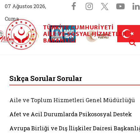
Sosyal Medya 
Facebook sayfam
Instagram s
X (Twit
You
07 Ağustos 2026,
Cuma
TÜRKIYE CUMHURIYETI
AİLEM İletişim Merkezi (yeni sekmede açılır)
Aile ve Nüfus On Yılı (yeni sekmede açılır)
AILE VE SOSYAL HIZMETLER
Darülaceze bağış sayfası (yeni sekme
açılır)
 Aile (yeni sekmede açılır)
Aram
BAKANLIĞI
T.C. Aile ve Sosyal 
Sıkça Sorular Sorular
Aile ve Toplum Hizmetleri Genel Müdürlüğü
Afet ve Acil Durumlarda Psikososyal Destek
Avrupa Birliği ve Dış İlişkiler Dairesi Başkanlı