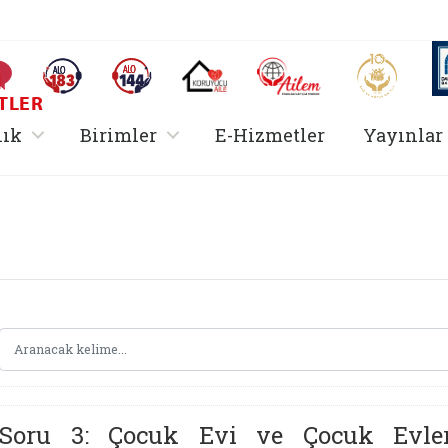
AİLEM İletişim Merkezi
Aile ve 
Sıkça Sorulan Sorular
Alo 183 (yeni sekmede açılır)
Alo 144 (yeni sekmede açılır)
Koruyucu Aile (yeni sekmede açılır)
I
TLER
rir
, alt menü içerir
, alt menü içerir
lık
Birimler
E-Hizmetler
Yayınlar
Hizmetler Bakanlığı 
Soru 3: Çocuk Evi ve Çocuk Evler