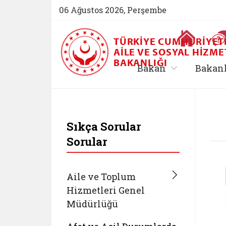
06 Ağustos 2026, Perşembe
Ana Sayfa
TÜRKIYE CUMHURIYET
AILE VE SOSYAL HIZME
BAKANLIĞI
, alt menü içe
Bakan
Bakan
T.C. Aile ve Sosyal 
Sıkça Sorular
Sorular
Aile ve Toplum
Hizmetleri Genel
Müdürlüğü