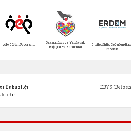
Bakanlığımıza Yapılacak
Aile Eğitim Programı
Erişilebilirlik Değerlendir
Bağışlar ve Yardımlar
Modülü
e açılır)
enim Ailem (yeni sekmede açılır)
Aile Eğitim Programı (yeni sekmede açılır
Bakanlığımıza Yapılacak 
Erişile
er Bakanlığı
EBYS (Belgen
klıdır.