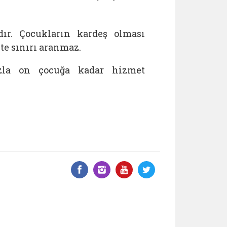
ır. Çocukların kardeş olması
e sınırı aranmaz.
azla on çocuğa kadar hizmet
Facebook üzerinde paylaş
Instagram'da paylaş
YouTube üzerinde
Twitter üzeri