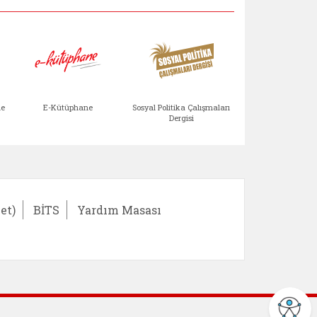
Aile Çocuk Derg
me
E-Kütüphane
Sosyal Politika Çalışmaları
Dergisi
)
Bağışlar ve Yardımlar (yeni sekmede açılır)
bilirlik Değerlendirme Modülü (yeni sekmede açıl
E-Kütüphane (yeni sekmede açılır)
Sosyal Politika Çalış
Ail
et)
BİTS
Yardım Masası