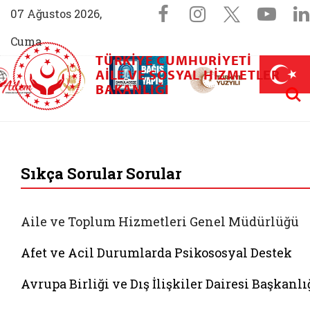
Sosyal Medya 
Facebook sayfam
Instagram s
X (Twit
You
07 Ağustos 2026,
Cuma
TÜRKIYE CUMHURIYETI
AİLEM İletişim Merkezi (yeni sekmede açılır)
Aile ve Nüfus On Yılı (yeni sekmede açılır)
AILE VE SOSYAL HIZMETLER
Darülaceze bağış sayfası (yeni sekme
açılır)
 Aile (yeni sekmede açılır)
Aram
BAKANLIĞI
T.C. Aile ve Sosyal 
Sıkça Sorular Sorular
Aile ve Toplum Hizmetleri Genel Müdürlüğü
Afet ve Acil Durumlarda Psikososyal Destek
Avrupa Birliği ve Dış İlişkiler Dairesi Başkanlı