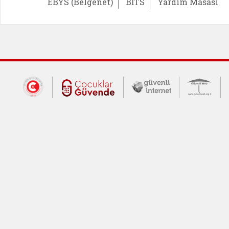
EBYS (Belgenet)
BİTS
Yardım Masası
Dış Bağlantılar
Cumhurbaşkanlığı İletişim Merkezi (CİM
Çocuklar Güvende (yeni 
Güvenli İnte
Güv