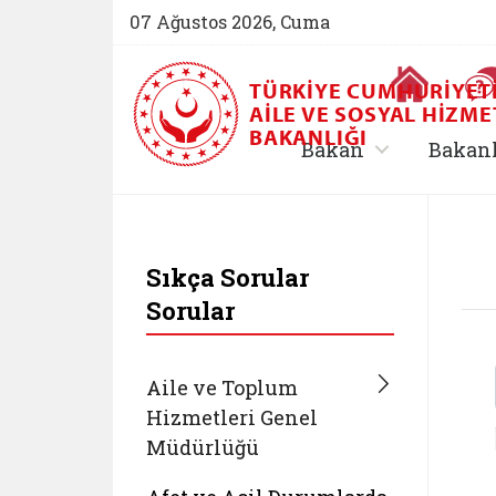
07 Ağustos 2026, Cuma
Ana Sayfa
TÜRKIYE CUMHURIYET
AILE VE SOSYAL HIZME
BAKANLIĞI
, alt menü içe
Bakan
Bakan
T.C. Aile ve Sosyal 
Sıkça Sorular
Sorular
Aile ve Toplum
Hizmetleri Genel
Müdürlüğü