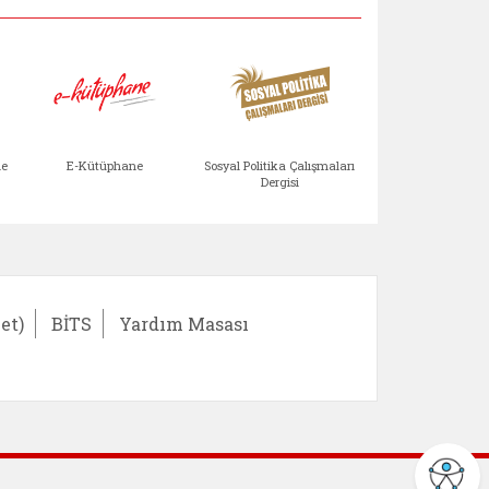
Aile Çocuk Derg
me
E-Kütüphane
Sosyal Politika Çalışmaları
Dergisi
)
Bağışlar ve Yardımlar (yeni sekmede açılır)
bilirlik Değerlendirme Modülü (yeni sekmede açıl
E-Kütüphane (yeni sekmede açılır)
Sosyal Politika Çalış
Ail
et)
BİTS
Yardım Masası