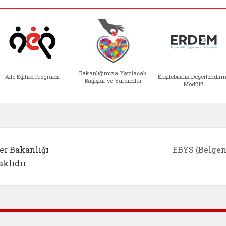
Bakanlığımıza Yapılacak
Aile Eğitim Programı
Erişilebilirlik Değerlendir
Bağışlar ve Yardımlar
Modülü
e açılır)
enim Ailem (yeni sekmede açılır)
Aile Eğitim Programı (yeni sekmede açılır
Bakanlığımıza Yapılacak 
Erişile
er Bakanlığı
EBYS (Belgen
klıdır.