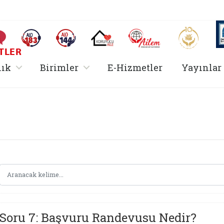
AİLEM İletişim Merkezi
Aile ve 
Sıkça Sorulan Sorular
Alo 183 (yeni sekmede açılır)
Alo 144 (yeni sekmede açılır)
Koruyucu Aile (yeni sekmede açılır)
I
TLER
rir
, alt menü içerir
, alt menü içerir
lık
Birimler
E-Hizmetler
Yayınlar
Hizmetler Bakanlığı 
Soru 7: Başvuru Randevusu Nedir?