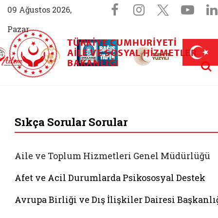
Sosyal Medya 
Facebook sayfam
Instagram s
X (Twit
You
09 Ağustos 2026,
Pazar
TÜRKIYE CUMHURIYETI
AİLEM İletişim Merkezi (yeni sekmede açılır)
Aile ve Nüfus On Yılı (yeni sekmede açılır)
AILE VE SOSYAL HIZMETLER
Darülaceze bağış sayfası (yeni sekme
açılır)
 Aile (yeni sekmede açılır)
Aram
BAKANLIĞI
T.C. Aile ve Sosyal 
Sıkça Sorular Sorular
Aile ve Toplum Hizmetleri Genel Müdürlüğü
Afet ve Acil Durumlarda Psikososyal Destek
Avrupa Birliği ve Dış İlişkiler Dairesi Başkanlı