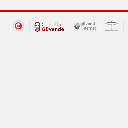
Dış Bağlantılar
Cumhurbaşkanlığı İletişim Merkezi (CİM
Çocuklar Güvende (yeni 
Güvenli İnte
Güv