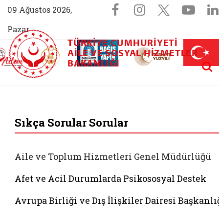
Sosyal Medya 
Facebook sayfam
Instagram s
X (Twit
You
09 Ağustos 2026,
Pazar
TÜRKIYE CUMHURIYETI
AİLEM İletişim Merkezi (yeni sekmede açılır)
Aile ve Nüfus On Yılı (yeni sekmede açılır)
AILE VE SOSYAL HIZMETLER
Darülaceze bağış sayfası (yeni sekme
açılır)
 Aile (yeni sekmede açılır)
Aram
BAKANLIĞI
T.C. Aile ve Sosyal 
Sıkça Sorular Sorular
Aile ve Toplum Hizmetleri Genel Müdürlüğü
Afet ve Acil Durumlarda Psikososyal Destek
Avrupa Birliği ve Dış İlişkiler Dairesi Başkanlı