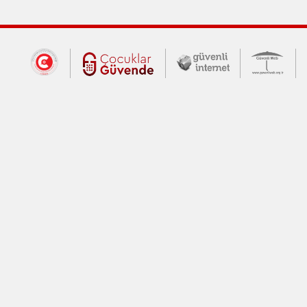
Dış Bağlantılar
Cumhurbaşkanlığı İletişim Merkezi (CİM
Çocuklar Güvende (yeni 
Güvenli İnte
Güv