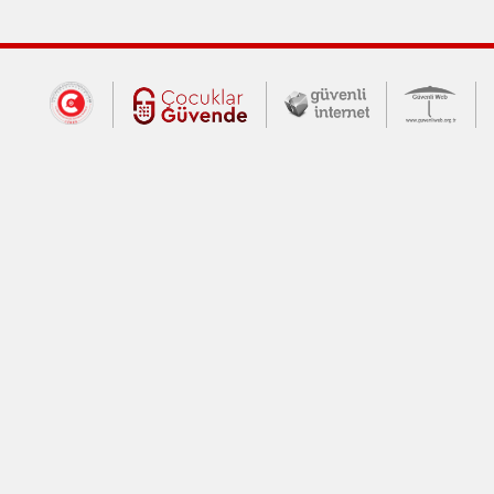
Dış Bağlantılar
Cumhurbaşkanlığı İletişim Merkezi (CİM
Çocuklar Güvende (yeni 
Güvenli İnte
Güv