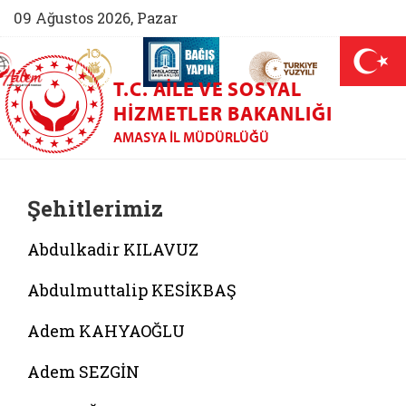
09 Ağustos 2026, Pazar
AİLEM İletişim Merkezi (yeni sekmede açılır)
Aile ve Nüfus On Yılı (yeni sekmede açılır)
Darülaceze bağış sayfası (yeni sekme
açılır)
 Aile (yeni sekmede açılır)
T.C. AILE VE SOSYAL
HIZMETLER BAKANLIĞI
AMASYA İL MÜDÜRLÜĞÜ
Şehitlerimiz
Abdulkadir KILAVUZ
Abdulmuttalip KESİKBAŞ
Adem KAHYAOĞLU
Adem SEZGİN