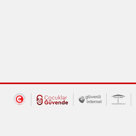
Dış Bağlantılar
Cumhurbaşkanlığı İletişim Merkezi (CİM
Çocuklar Güvende (yeni 
Güvenli İnte
Güv