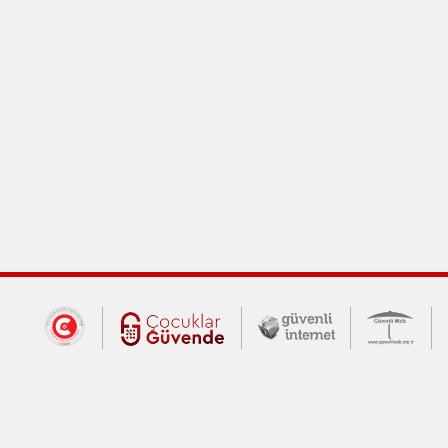
Dış Bağlantılar
Cumhurbaşkanlığı İletişim Merkezi (CİM
Çocuklar Güvende (yeni 
Güvenli İnte
Güv