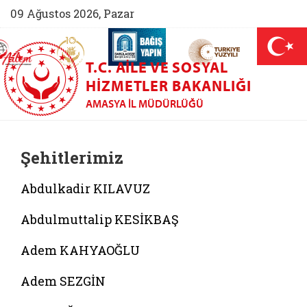
09 Ağustos 2026, Pazar
AİLEM İletişim Merkezi (yeni sekmede açılır)
Aile ve Nüfus On Yılı (yeni sekmede açılır)
Darülaceze bağış sayfası (yeni sekme
açılır)
 Aile (yeni sekmede açılır)
T.C. AILE VE SOSYAL
HIZMETLER BAKANLIĞI
AMASYA İL MÜDÜRLÜĞÜ
Şehitlerimiz
Abdulkadir KILAVUZ
Abdulmuttalip KESİKBAŞ
Adem KAHYAOĞLU
Adem SEZGİN