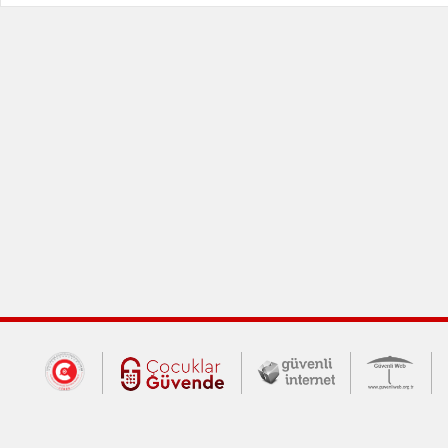
Dış Bağlantılar
Cumhurbaşkanlığı İletişim Merkezi (CİM
Çocuklar Güvende (yeni 
Güvenli İnte
Güv