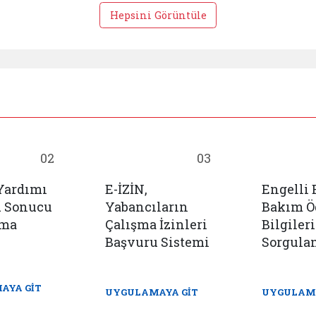
Hepsini Görüntüle
02
03
Yardımı
E-İZİN,
Engelli
u Sonucu
Yabancıların
Bakım 
ama
Çalışma İzinleri
Bilgileri
Başvuru Sistemi
Sorgula
AYA GİT
UYGULAMAYA GİT
UYGULAMA