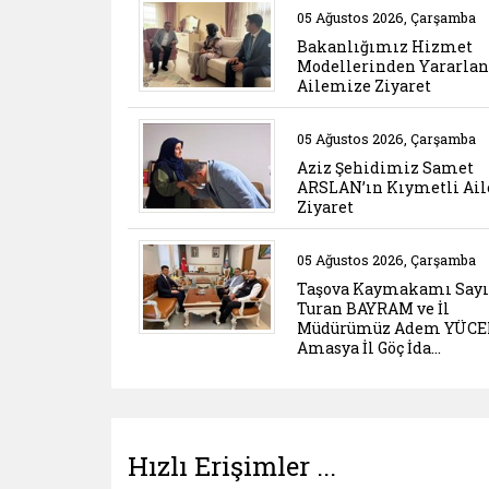
Belgeyi aç: bakanligi
05 Ağustos 2026, Çarşamba
Bakanlığımız Hizmet
Modellerinden Yararla
Ailemize Ziyaret
Belgeyi aç: aziz sehid
05 Ağustos 2026, Çarşamba
Aziz Şehidimiz Samet
ARSLAN’ın Kıymetli Ail
Ziyaret
Belgeyi aç: tasova ka
05 Ağustos 2026, Çarşamba
Taşova Kaymakamı Say
Turan BAYRAM ve İl
Müdürümüz Adem YÜCE
Amasya İl Göç İda…
Hızlı Erişimler ...