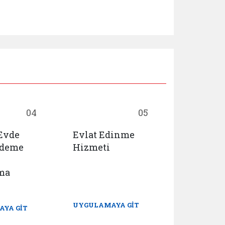
04
05
 Evde
Evlat Edinme
Huzurevl
Ödeme
Hizmeti
Yaşlı Ba
Rehabili
ma
Merkezl
Yerleşme
Ön Başv
UYGULAMAYA GİT
YA GİT