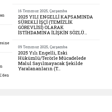
Be
miz hizmet modellerinden yararlanan ailemize ziy
16 Temmuz 2025, Çarşamba
nan
2025 YILI ENGELLİ KAPSAMINDA
SÜREKLİ İŞÇİ (TEMİZLİK
GÖREVLİSİ) OLARAK
imiz samet arslan in kiymetli ailesine ziyaret
İSTİHDAMINA İLİŞKİN SÖZLÜ…
esine
09 Temmuz 2025, Çarşamba
2025 Yılı Engelli, Eski
Hükümlü/Terörle Mücadelede
ymakami sayin turan bayram ve il mudurumuz ade
Malul Sayılmayacak Şekilde
ın
Yaralananların (T…
L'den