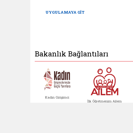
AYA GİT
UYGULAMAYA GİT
Bakanlık Bağlantıları
Kadın Girişimci
İlk Öğretmenim Ailem
Kadın Girişimci (yeni sekmed
İlk Öğretm