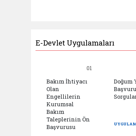
E-Devlet Uygulamaları
18
01
Bakım İhtiyacı
Doğum 
cu
Olan
Başvur
mlar
Engellilerin
Sorgul
 İhbar
Kurumsal
u ve
Bakım
istemi
Taleplerinin Ön
UYGULAM
Başvurusu