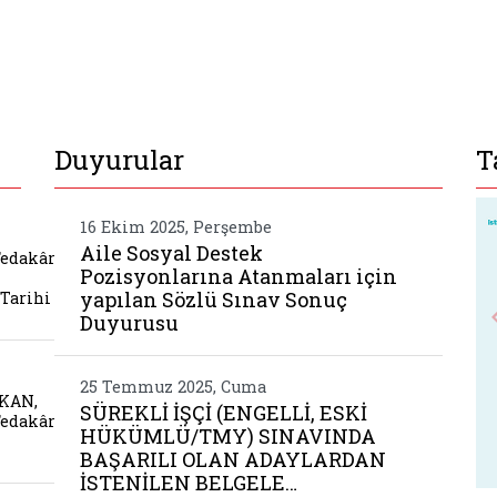
Duyurular
T
lerimizin ve fedakâr gazilerimizin kiymetli emanet
16 Ekim 2025, Perşembe
Aile Sosyal Destek
Fedakâr
Pozisyonlarına Atanmaları için
yapılan Sözlü Sınav Sonuç
Tarihi
Duyurusu
yin onder bakan aziz sehitlerimizin ve fedakâr ga
25 Temmuz 2025, Cuma
AKAN,
SÜREKLİ İŞÇİ (ENGELLİ, ESKİ
Fedakâr
HÜKÜMLÜ/TMY) SINAVINDA
BAŞARILI OLAN ADAYLARDAN
İSTENİLEN BELGELE…