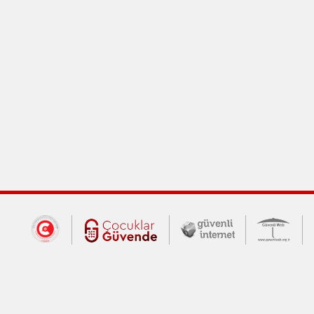
Dış Bağlantılar
Cumhurbaşkanlığı İletişim Merkezi (CİM
Çocuklar Güvende (yeni 
Güvenli İnte
Güv