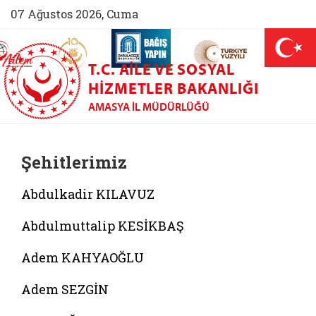
07 Ağustos 2026, Cuma
AİLEM İletişim Merkezi (yeni sekmede açılır)
Aile ve Nüfus On Yılı (yeni sekmede açılır)
Darülaceze bağış sayfası (yeni sekme
açılır)
 Aile (yeni sekmede açılır)
T.C. AILE VE SOSYAL
HIZMETLER BAKANLIĞI
AMASYA İL MÜDÜRLÜĞÜ
Şehitlerimiz
Abdulkadir KILAVUZ
Abdulmuttalip KESİKBAŞ
Adem KAHYAOĞLU
Adem SEZGİN