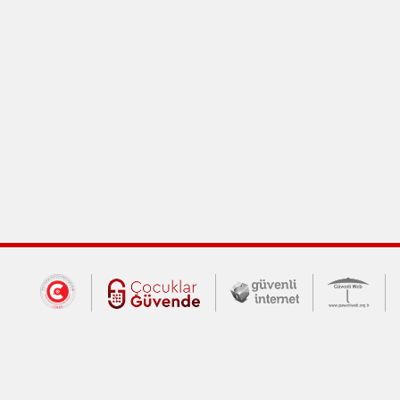
Dış Bağlantılar
Cumhurbaşkanlığı İletişim Merkezi (CİM
Çocuklar Güvende (yeni 
Güvenli İnte
Güv