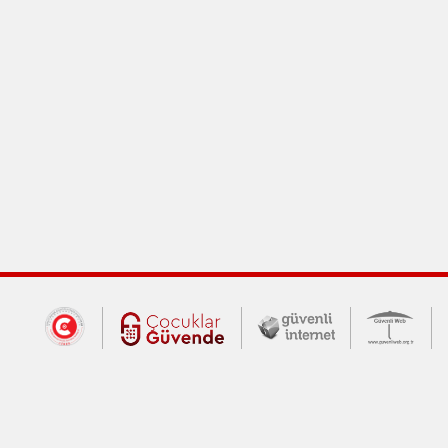
Dış Bağlantılar
Cumhurbaşkanlığı İletişim Merkezi (CİM
Çocuklar Güvende (yeni 
Güvenli İnte
Güv