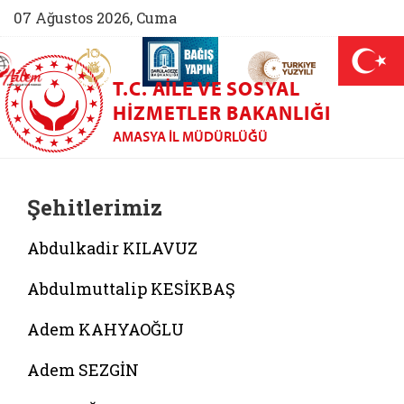
07 Ağustos 2026, Cuma
AİLEM İletişim Merkezi (yeni sekmede açılır)
Aile ve Nüfus On Yılı (yeni sekmede açılır)
Darülaceze bağış sayfası (yeni sekme
açılır)
 Aile (yeni sekmede açılır)
T.C. AILE VE SOSYAL
HIZMETLER BAKANLIĞI
AMASYA İL MÜDÜRLÜĞÜ
Şehitlerimiz
Abdulkadir KILAVUZ
Abdulmuttalip KESİKBAŞ
Adem KAHYAOĞLU
Adem SEZGİN