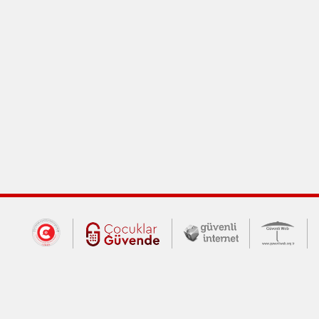
Dış Bağlantılar
Cumhurbaşkanlığı İletişim Merkezi (CİM
Çocuklar Güvende (yeni 
Güvenli İnte
Güv