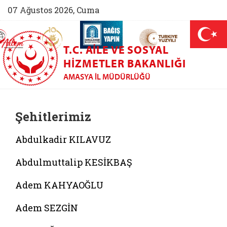
07 Ağustos 2026, Cuma
AİLEM İletişim Merkezi (yeni sekmede açılır)
Aile ve Nüfus On Yılı (yeni sekmede açılır)
Darülaceze bağış sayfası (yeni sekme
açılır)
 Aile (yeni sekmede açılır)
T.C. AILE VE SOSYAL
HIZMETLER BAKANLIĞI
AMASYA İL MÜDÜRLÜĞÜ
Şehitlerimiz
Abdulkadir KILAVUZ
Abdulmuttalip KESİKBAŞ
Adem KAHYAOĞLU
Adem SEZGİN