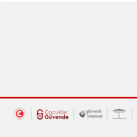
Dış Bağlantılar
Cumhurbaşkanlığı İletişim Merkezi (CİM
Çocuklar Güvende (yeni 
Güvenli İnte
Güv