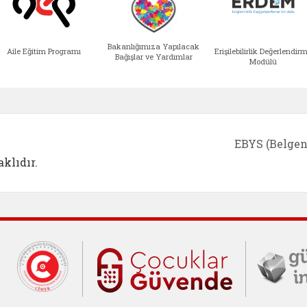
Bakanlığımıza Yapılacak
Aile Eğitim Programı
Erişilebilirlik Değerlendir
Bağışlar ve Yardımlar
Modülü
e açılır)
enim Ailem (yeni sekmede açılır)
Aile Eğitim Programı (yeni sekmede açılır
Bakanlığımıza Yapılacak 
Erişile
EBYS (Belgen
klıdır.
Cumhurbaşkanlığı İletişim Merkezi (C
Çocuklar Gü