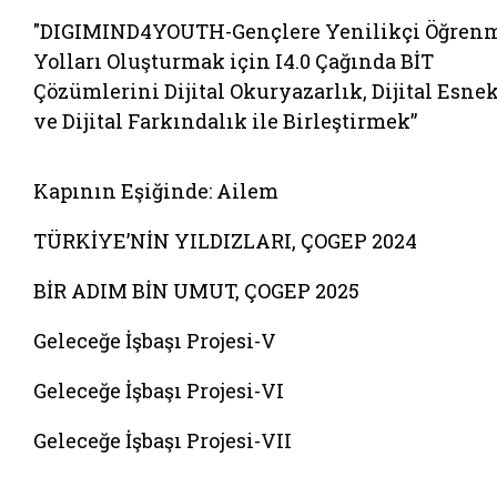
"DIGIMIND4YOUTH-Gençlere Yenilikçi Öğren
Yolları Oluşturmak için I4.0 Çağında BİT
Çözümlerini Dijital Okuryazarlık, Dijital Esne
ve Dijital Farkındalık ile Birleştirmek”
Belgeyi aç: kapinin esiginde ailem
Kapının Eşiğinde: Ailem
TÜRKİYE’NİN YILDIZLARI, ÇOGEP 2024
BİR ADIM BİN UMUT, ÇOGEP 2025
Geleceğe İşbaşı Projesi-V
Geleceğe İşbaşı Projesi-VI
Geleceğe İşbaşı Projesi-VII
Belgeyi aç: afete dayanikli aileler