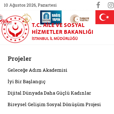
Sosya
Face
10 Ağustos 2026, Pazartesi
AİLEM İletişim Merkezi (yeni sekmede açılır)
Aile ve Nüfus On Yılı (yeni sekmede açılır)
Darülaceze bağış sayfası (yeni sekme
açılır)
 Aile (yeni sekmede açılır)
T.C. AILE VE SOSYAL
HIZMETLER BAKANLIĞI
İSTANBUL İL MÜDÜRLÜĞÜ
Projeler
Geleceğe Adım Akademisi
İyi Bir Başlangıç
Dijital Dünyada Daha Güçlü Kadınlar
Bireysel Gelişim Sosyal Dönüşüm Projesi