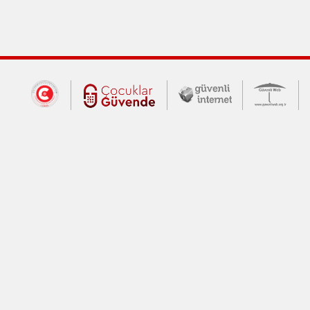
Dış Bağlantılar
Cumhurbaşkanlığı İletişim Merkezi (CİM
Çocuklar Güvende (yeni 
Güvenli İnte
Güv