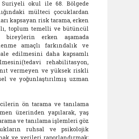
uriyeli okul ile 68. Bölgede
lığındaki mülteci çocuklardan
arı kapsayan risk tarama, erken
lı, toplum temelli ve bütüncül
i bireylerin erken aşamada
çlenme amaçlı farkındalık ve
ale edilmesini daha kapsamlı
esini(tedavi rehabilitasyon,
nıt vermeyen ve yüksek riskli
ysel ve yoğunlaştırılmış uzman
cilerin ön tarama ve tanılama
tmen üzerinden yapılarak, yaş
tarama ve tanılama işlemleri göz
kların ruhsal ve psikolojik
ak ve verileri raporlandırmak;