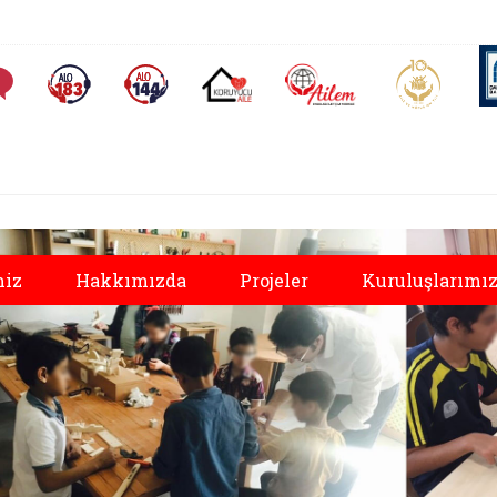
AİLEM İletişim Merkezi
Aile ve 
Sıkça Sorulan Sorular
Alo 183 (yeni sekmede açılır)
Alo 144 (yeni sekmede açılır)
Koruyucu Aile (yeni sekmede açılır)
miz
Hakkımızda
Projeler
Kuruluşlarımı