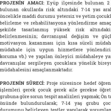
PROJENİN AMACI:
Eyüp ilçesinde bulunan 2 S
bulunan okullarda risk altındaki 7-14 yas ara
öncelikle maddi durumu yetersiz ve yetim çocukl
belirleme ve rehabilitasyona yönlendirme amaç
şekilde tasarlanmış yüksek risk altındak
belirlenmesinin; davranışsal değişim ve gü
motivasyon kazanması için kısa süreli müdah
müdahale için uygun hizmetlere yönlendirilm
koruma vb.) ve yapılan önleyici müdahaleye ya
davranışlar sergileyen çocuklara yönelik bire
müdahalesini amaçlanmaktadır.
PROJENİN SÜRECİ:
Proje süresince hedef öğren
işlemleri gerek çocuk gerek aile gerekse öğre
grubuna göre sorun tespit analizleri yapmak; Ön 
önünde bulundurularak; 7-14 yaş grubu çocu
durumunu belirleyen testler yapılarak yorumlam