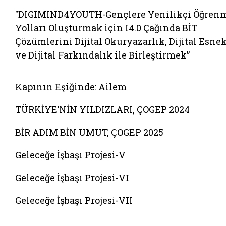
"DIGIMIND4YOUTH-Gençlere Yenilikçi Öğren
Yolları Oluşturmak için I4.0 Çağında BİT
Çözümlerini Dijital Okuryazarlık, Dijital Esne
ve Dijital Farkındalık ile Birleştirmek”
Belgeyi aç: kapinin esiginde ailem
Kapının Eşiğinde: Ailem
TÜRKİYE’NİN YILDIZLARI, ÇOGEP 2024
BİR ADIM BİN UMUT, ÇOGEP 2025
Geleceğe İşbaşı Projesi-V
Geleceğe İşbaşı Projesi-VI
Geleceğe İşbaşı Projesi-VII
Belgeyi aç: afete dayanikli aileler