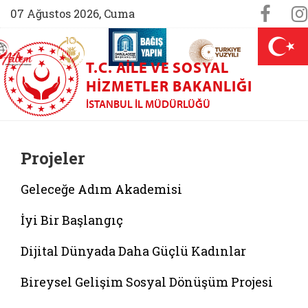
Sosya
Face
07 Ağustos 2026, Cuma
AİLEM İletişim Merkezi (yeni sekmede açılır)
Aile ve Nüfus On Yılı (yeni sekmede açılır)
Darülaceze bağış sayfası (yeni sekme
açılır)
 Aile (yeni sekmede açılır)
T.C. AILE VE SOSYAL
HIZMETLER BAKANLIĞI
İSTANBUL İL MÜDÜRLÜĞÜ
Projeler
Geleceğe Adım Akademisi
İyi Bir Başlangıç
Dijital Dünyada Daha Güçlü Kadınlar
Bireysel Gelişim Sosyal Dönüşüm Projesi