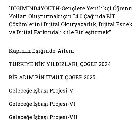
"DIGIMIND4YOUTH-Gençlere Yenilikçi Öğren
Yolları Oluşturmak için I4.0 Çağında BİT
Çözümlerini Dijital Okuryazarlık, Dijital Esne
ve Dijital Farkındalık ile Birleştirmek”
Belgeyi aç: kapinin esiginde ailem
Kapının Eşiğinde: Ailem
TÜRKİYE’NİN YILDIZLARI, ÇOGEP 2024
BİR ADIM BİN UMUT, ÇOGEP 2025
Geleceğe İşbaşı Projesi-V
Geleceğe İşbaşı Projesi-VI
Geleceğe İşbaşı Projesi-VII
Belgeyi aç: afete dayanikli aileler