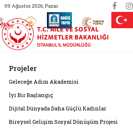
Sosya
Face
09 Ağustos 2026, Pazar
AİLEM İletişim Merkezi (yeni sekmede açılır)
Aile ve Nüfus On Yılı (yeni sekmede açılır)
Darülaceze bağış sayfası (yeni sekme
açılır)
 Aile (yeni sekmede açılır)
T.C. AILE VE SOSYAL
HIZMETLER BAKANLIĞI
İSTANBUL İL MÜDÜRLÜĞÜ
Projeler
Geleceğe Adım Akademisi
İyi Bir Başlangıç
Dijital Dünyada Daha Güçlü Kadınlar
Bireysel Gelişim Sosyal Dönüşüm Projesi