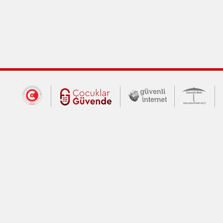
Dış Bağlantılar
Cumhurbaşkanlığı İletişim Merkezi (CİM
Çocuklar Güvende (yeni 
Güvenli İnte
Güv