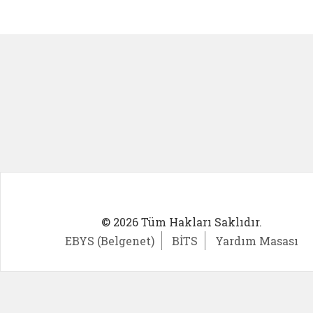
Kadın Girişimci (yeni sekmede açıl
İlk Öğ
© 2026 Tüm Hakları Saklıdır.
EBYS (Belgenet)
BİTS
Yardım Masası