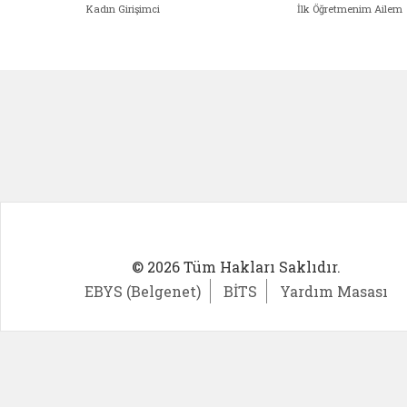
Kadın Girişimci
İlk Öğretmenim Ailem
Kadın Girişimci (yeni sekmede açıl
İlk Öğ
© 2026 Tüm Hakları Saklıdır.
EBYS (Belgenet)
BİTS
Yardım Masası