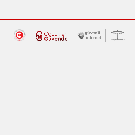
Dış Bağlantılar
Cumhurbaşkanlığı İletişim Merkezi (CİM
Çocuklar Güvende (yeni 
Güvenli İnte
Güv