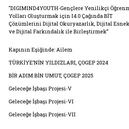
"DIGIMIND4YOUTH-Gençlere Yenilikçi Öğren
Yolları Oluşturmak için I4.0 Çağında BİT
Çözümlerini Dijital Okuryazarlık, Dijital Esne
ve Dijital Farkındalık ile Birleştirmek”
Belgeyi aç: kapinin esiginde ailem
Kapının Eşiğinde: Ailem
TÜRKİYE’NİN YILDIZLARI, ÇOGEP 2024
BİR ADIM BİN UMUT, ÇOGEP 2025
Geleceğe İşbaşı Projesi-V
Geleceğe İşbaşı Projesi-VI
Geleceğe İşbaşı Projesi-VII
Belgeyi aç: afete dayanikli aileler