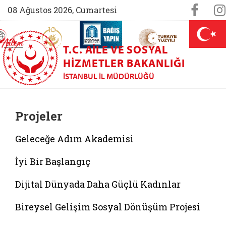
Sosya
Face
08 Ağustos 2026, Cumartesi
AİLEM İletişim Merkezi (yeni sekmede açılır)
Aile ve Nüfus On Yılı (yeni sekmede açılır)
Darülaceze bağış sayfası (yeni sekme
açılır)
 Aile (yeni sekmede açılır)
T.C. AILE VE SOSYAL
HIZMETLER BAKANLIĞI
İSTANBUL İL MÜDÜRLÜĞÜ
Projeler
Geleceğe Adım Akademisi
İyi Bir Başlangıç
Dijital Dünyada Daha Güçlü Kadınlar
Bireysel Gelişim Sosyal Dönüşüm Projesi