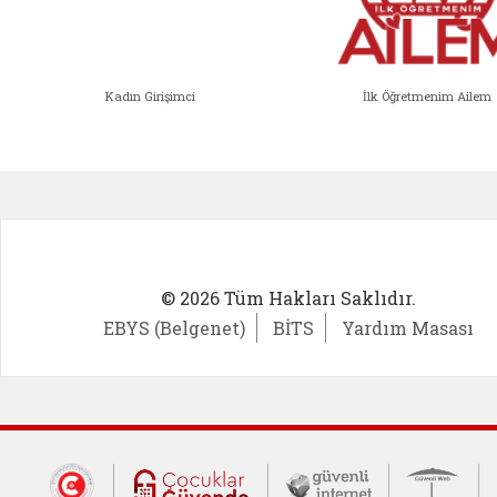
Kadın Girişimci
İlk Öğretmenim Ailem
Kadın Girişimci (yeni sekmede açıl
İlk Öğ
© 2026 Tüm Hakları Saklıdır.
EBYS (Belgenet)
BİTS
Yardım Masası
Dış Bağlantılar
Cumhurbaşkanlığı İletişim Merkezi (CİM
Çocuklar Güvende (yeni 
Güvenli İnte
Güv