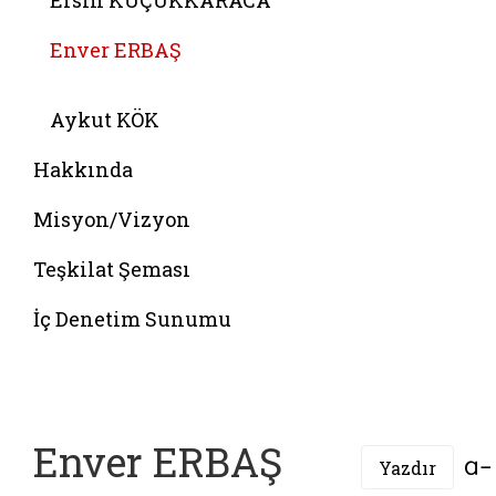
Ersin KÜÇÜKKARACA
Enver ERBAŞ
Belgeyi aç: sati turan
Aykut KÖK
Hakkında
Misyon/Vizyon
Teşkilat Şeması
İç Denetim Sunumu
Enver ERBAŞ
Yazdır