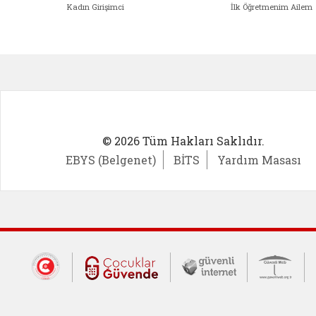
Kadın Girişimci
İlk Öğretmenim Ailem
Kadın Girişimci (yeni sekmede açıl
İlk Öğ
© 2026 Tüm Hakları Saklıdır.
EBYS (Belgenet)
BİTS
Yardım Masası
Dış Bağlantılar
Cumhurbaşkanlığı İletişim Merkezi (CİM
Çocuklar Güvende (yeni 
Güvenli İnte
Güv