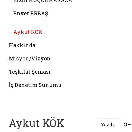
Ersin KÜÇÜKKARACA
Enver ERBAŞ
Belgeyi aç: sati turan
Aykut KÖK
Hakkında
Misyon/Vizyon
Teşkilat Şeması
İç Denetim Sunumu
Aykut KÖK
Yazdır