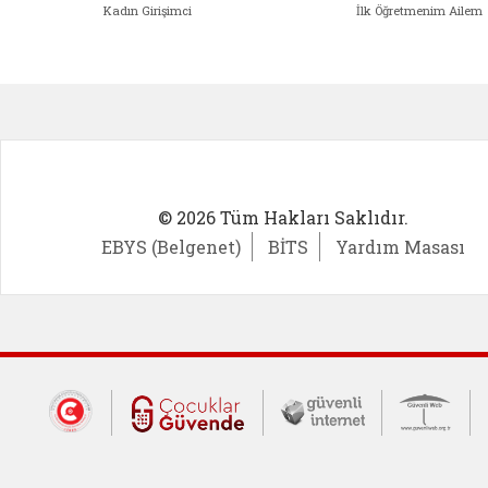
Kadın Girişimci
İlk Öğretmenim Ailem
Kadın Girişimci (yeni sekmede açıl
İlk Öğ
© 2026 Tüm Hakları Saklıdır.
EBYS (Belgenet)
BİTS
Yardım Masası
Dış Bağlantılar
Cumhurbaşkanlığı İletişim Merkezi (CİM
Çocuklar Güvende (yeni 
Güvenli İnte
Güv