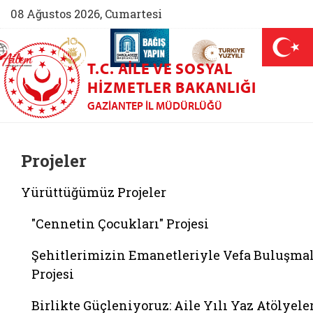
08 Ağustos 2026, Cumartesi
AİLEM İletişim Merkezi (yeni sekmede açılır)
Aile ve Nüfus On Yılı (yeni sekmede açılır)
Darülaceze bağış sayfası (yeni sekme
açılır)
 Aile (yeni sekmede açılır)
T.C. AILE VE SOSYAL
HIZMETLER BAKANLIĞI
GAZIANTEP İL MÜDÜRLÜĞÜ
Projeler
Yürüttüğümüz Projeler
"Cennetin Çocukları" Projesi
Şehitlerimizin Emanetleriyle Vefa Buluşmal
Projesi
Birlikte Güçleniyoruz: Aile Yılı Yaz Atölyele