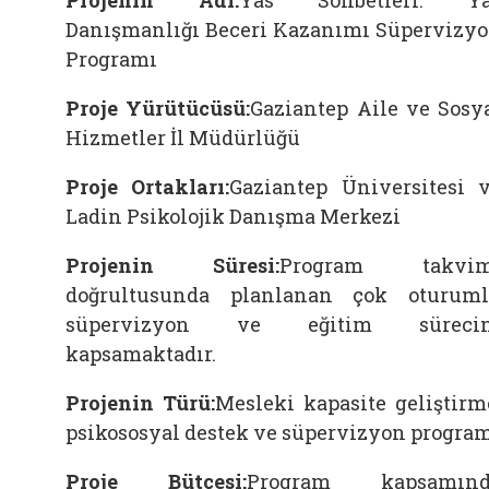
Projenin Adı:
Yas Sohbetleri: Ya
Danışmanlığı Beceri Kazanımı Süpervizy
Programı
Proje Yürütücüsü:
Gaziantep Aile ve Sosy
Hizmetler İl Müdürlüğü
Proje Ortakları:
Gaziantep Üniversitesi
v
Ladin Psikolojik Danışma Merkezi
Projenin Süresi:
Program takvim
doğrultusunda planlanan çok oturum
süpervizyon ve eğitim sürecin
kapsamaktadır.
Projenin Türü:
Mesleki kapasite geliştirm
psikososyal destek ve süpervizyon progra
Proje Bütçesi:
Program kapsamınd