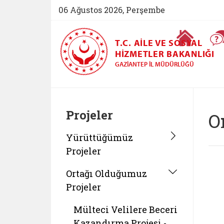
06 Ağustos 2026, Perşembe
Ana Sayfa
T.C. AILE VE SOSYAL
HIZMETLER BAKANLIĞI
GAZIANTEP İL MÜDÜRLÜĞÜ
Projeler
O
Yürüttüğümüz
Projeler
Ortağı Olduğumuz
Projeler
Mülteci Velilere Beceri
Kazandırma Projesi -