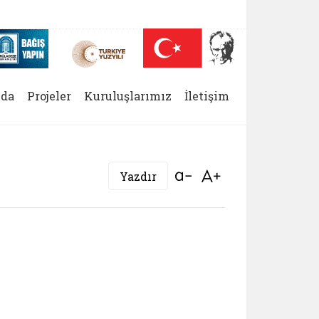
 (yeni sekmede açılır)
Nüfus On Yılı (yeni sekmede açılır)
Darülaceze bağış sayfası (yeni sekmede açılır)
da
Projeler
Kuruluşlarımız
İletişim
Bağlantıyı aç
Bağlantıyı aç
Yazdır