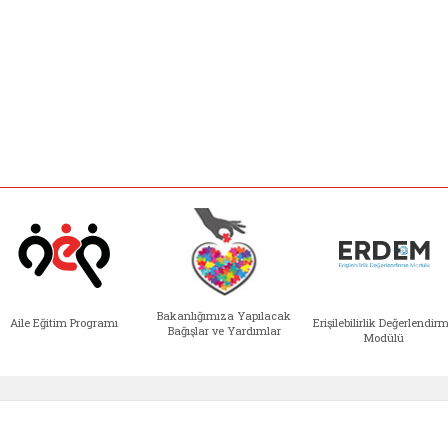
Bakanlığımıza Yapılacak
Aile Eğitim Programı
Erişilebilirlik Değerlendir
Bağışlar ve Yardımlar
Modülü
e açılır)
enim Ailem (yeni sekmede açılır)
Aile Eğitim Programı (yeni sekmede açılır
Bakanlığımıza Yapılacak 
Erişile