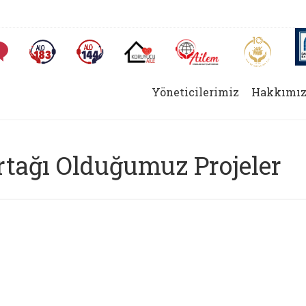
AİLEM İletişim Merkezi
Aile ve 
Sıkça Sorulan Sorular
Alo 183 (yeni sekmede açılır)
Alo 144 (yeni sekmede açılır)
Koruyucu Aile (yeni sekmede açılır)
Yöneticilerimiz
Hakkımız
rtağı Olduğumuz Projeler