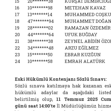
15
20*******38
KÜRŞAT DEMİRCİOĞ
16
10*******98
METEHAN KAVAZ
17
13*******14
MUHAMMED COŞK
18
47*******94
MUHAMMET DOĞA
19
28*******02
RAMAZAN ÖZDEMİR
20
44*******64
UFUK BUĞDAY
21
38*******38
ZEYNEL ABİDİN ÖZ
22
34*******48
ARZU EĞİLMEZ
23
15*******50
EBRAR KUZĞUN
24
10*******58
EMRAH ALATÜRK
Eski Hükümlü Kontenjanı Sözlü Sınavı:
Sözlü sınava katılmaya hak kazanan es
hükümlü adaylar da aşağıdaki liste
belirtilmiş olup,
11 Temmuz 2025 Cum
günü saat 14:00'te
İl Müdürlüğümüz hizm