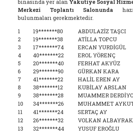
binasında yer alan
Yakutiye Sosyal Hizm
Merkezi Toplantı Salonunda
hazı
bulunmaları gerekmektedir.
1
19*******80
ABDULAZİZ TAŞCI
2
19*******38
ATİLLA TOPCU
3
17*******74
ERCAN YURDİGÜL
4
40*******22
EROL YÖRENÇ
5
20*******40
FERHAT AKYÜZ
6
29*******90
GÜRKAN KARA
7
41*******22
HALİL EREN AY
8
38*******12
KUBİLAY ARSLAN
9
38*******28
MUAMMER DERDİY
10
34*******26
MUHAMMET AYKU
11
41*******24
SERTAÇ AY
12
26*******32
VOLKAN ALBAYRAK
13
32*******44
YUSUF EROĞLU