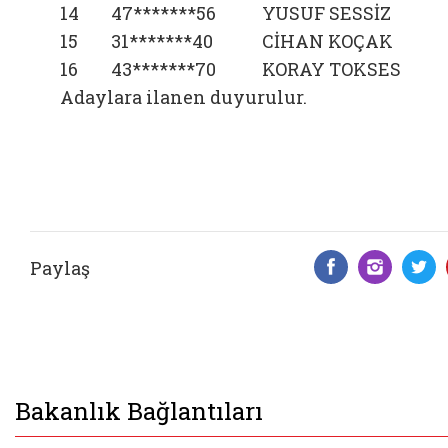
14
47*******56
YUSUF SESSİZ
15
31*******40
CİHAN KOÇAK
16
43*******70
KORAY TOKSES
Adaylara ilanen duyurulur.
Paylaş
Facebook 
Insta
T
Bakanlık Bağlantıları