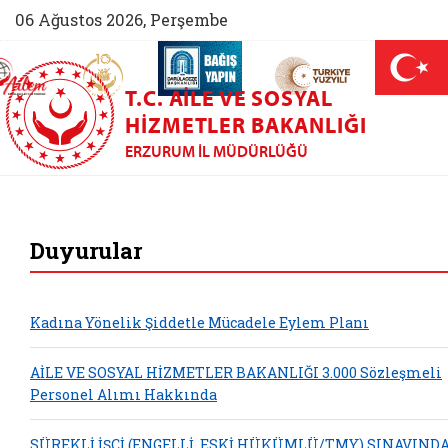
06 Ağustos 2026, Perşembe
AİLEM İletişim Merkezi (yeni sekmede açılır)
Aile ve Nüfus On Yılı (yeni sekmede açılır)
Darülaceze bağış sayfası (yeni sekme
açılır)
 Aile (yeni sekmede açılır)
T.C. AILE VE SOSYAL
HIZMETLER BAKANLIĞI
ERZURUM İL MÜDÜRLÜĞÜ
Erzurum Aile ve Sos
Duyurular
Kadına Yönelik Şiddetle Mücadele Eylem Planı
AİLE VE SOSYAL HİZMETLER BAKANLIĞI 3.000 Sözleşmeli
Personel Alımı Hakkında
SÜREKLİ İŞÇİ (ENGELLİ, ESKİ HÜKÜMLÜ/TMY) SINAVIND