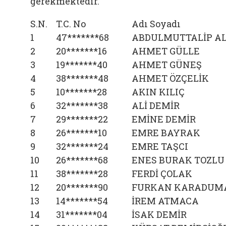
gerekmektedir.
S.N.
T.C. No
Adı Soyadı
1
47*******68
ABDULMUTTALİP A
2
20*******16
AHMET GÜLLE
3
19*******40
AHMET GÜNEŞ
4
38*******48
AHMET ÖZÇELİK
5
10*******28
AKIN KILIÇ
6
32*******38
ALİ DEMİR
7
29*******22
EMİNE DEMİR
8
26*******10
EMRE BAYRAK
9
32*******24
EMRE TAŞCI
10
26*******68
ENES BURAK TOZLU
11
38*******28
FERDİ ÇOLAK
12
20*******90
FURKAN KARADUM
13
14*******54
İREM ATMACA
14
31*******04
İSAK DEMİR